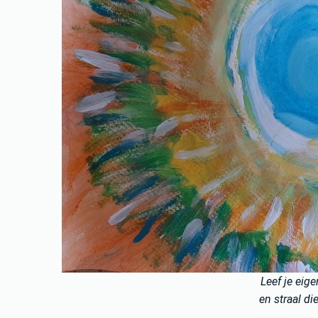
Leef je eig
en straal di