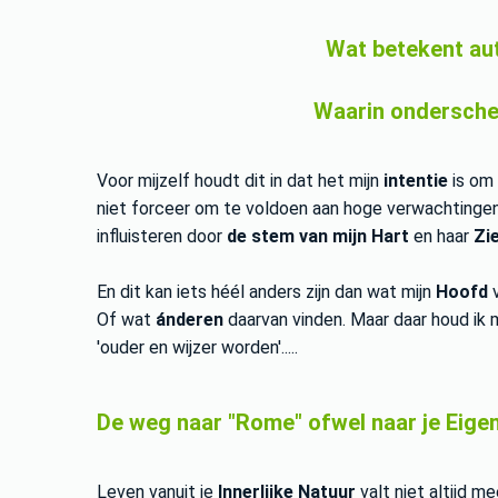
Wat betekent
aut
Waarin onderscheid
Voor mijzelf houdt dit in dat het mijn
intentie
is om
niet forceer om te voldoen aan hoge verwachtingen v
influisteren door
de stem van mijn Hart
en haar
Zi
En dit kan iets héél anders zijn dan wat mijn
Hoofd
Of wat
ánderen
daarvan vinden. Maar daar houd ik 
'ouder en wijzer worden'.....
De weg naar "Rome" ofwel naar je Eige
Leven vanuit je
Innerlijke Natuur
valt niet altijd me