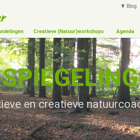
Blog
r
andelingen
Creatieve (Natuur)workshops
Agenda
SPIEGELING
ïtieve en creatieve natuurcoa