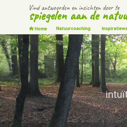
Vind antwoorden en inzichten door te
spiegelen aan de natuu
Natuurcoaching
Inspiratiew
Home
intu