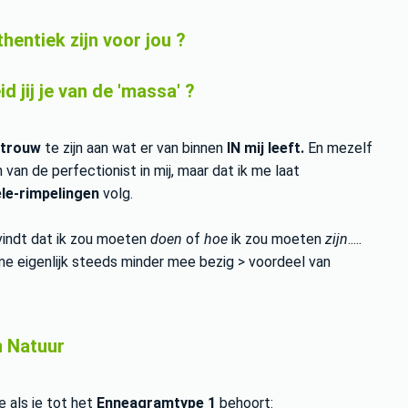
hentiek
zijn voor jou ?
 jij je van de 'massa' ?
trouw
te zijn aan wat er van binnen
IN mij leeft.
En mezelf
an de perfectionist in mij, maar dat ik me laat
ele-rimpelingen
volg.
vindt dat ik zou moeten
doen
of
hoe
ik zou moeten
zijn
.....
me eigenlijk steeds minder mee bezig > voordeel van
n Natuur
e als je tot het
Enneagramtype 1
behoort: