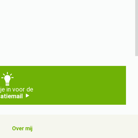
 je in voor de
ratiemail
Over mij