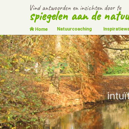
Vind antwoorden en inzichten door te
spiegelen aan de natuu
Natuurcoaching
Inspiratiew
Home
intu