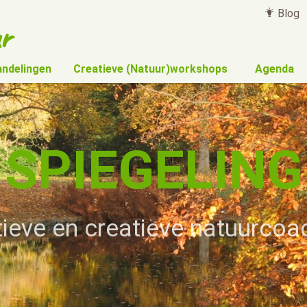
Blog
r
andelingen
Creatieve (Natuur)workshops
Agenda
SPIEGELING
ïtieve en creatieve natuurcoa